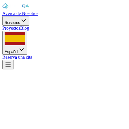
Acerca de Nosotros
Servicios
Proyectos
Blog
Español
Reserva una cita
Inicio
/
Servicios
/
Pruebas de accesibilidad