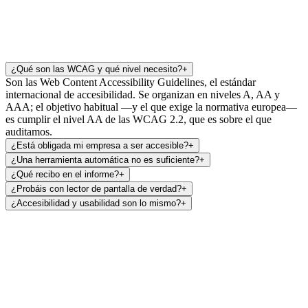
¿Qué son las WCAG y qué nivel necesito?
+
Son las Web Content Accessibility Guidelines, el estándar
internacional de accesibilidad. Se organizan en niveles A, AA y
AAA; el objetivo habitual —y el que exige la normativa europea—
es cumplir el nivel AA de las WCAG 2.2, que es sobre el que
auditamos.
¿Está obligada mi empresa a ser accesible?
+
¿Una herramienta automática no es suficiente?
+
¿Qué recibo en el informe?
+
¿Probáis con lector de pantalla de verdad?
+
¿Accesibilidad y usabilidad son lo mismo?
+