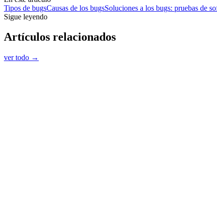
Tipos de bugs
Causas de los bugs
Soluciones a los bugs: pruebas de 
Sigue leyendo
Artículos relacionados
ver todo →
Software Testing
Problemas de software: cómo identificarlos y evit
Descubre cuáles son los problemas de software más comunes, p
DA
6 jul
·
3
min
→
Software Testing
Software Bug: cómo afectan los errores al desarro
DA
11 may
·
3
min
→
Software Testing
Diferencia entre QA y QC: todo lo que debes sabe