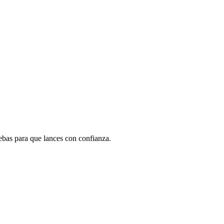
me
baja cuando quieras.
bas para que lances con confianza.