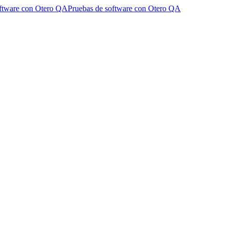
software con Otero QA
Pruebas de software con Otero QA
ar que afecten a tu negocio
or qué aparecen y cómo prevenirlos mediante pruebas y procesos de co
llo de aplicaciones
r en testing de software