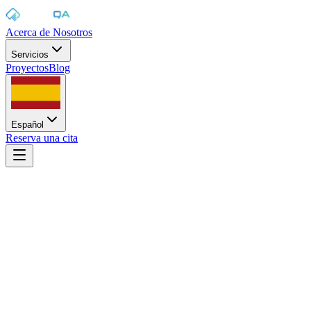
Acerca de Nosotros
Servicios
Proyectos
Blog
Español
Reserva una cita
Inicio
/
Blog
/
Bugs de software: tipos, causas y soluciones