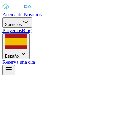
Acerca de Nosotros
Servicios
Proyectos
Blog
Español
Reserva una cita
Inicio
/
Blog
/
Problemas de software: cómo identificarlos y evitar que
afecten a tu negocio