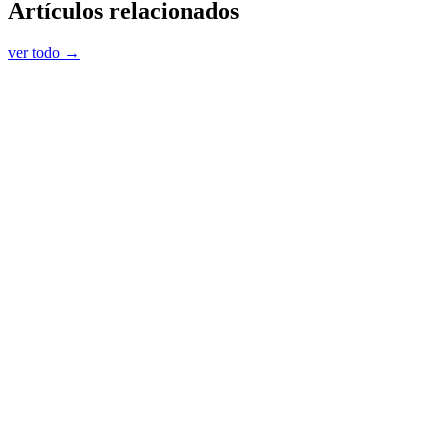
Artículos relacionados
ver todo →
Software Testing
Software Bug: cómo afectan los errores al
desarrollo de aplicaciones
DA
11 may
·
3
min
→
Software Testing
Diferencia entre QA y QC: todo lo que debes
saber en testing de software
DA
13 abr
·
2
min
→
Software Testing
Software Test Service: la clave para garantizar
la calidad de tu software
DA
11 mar
·
2
min
→