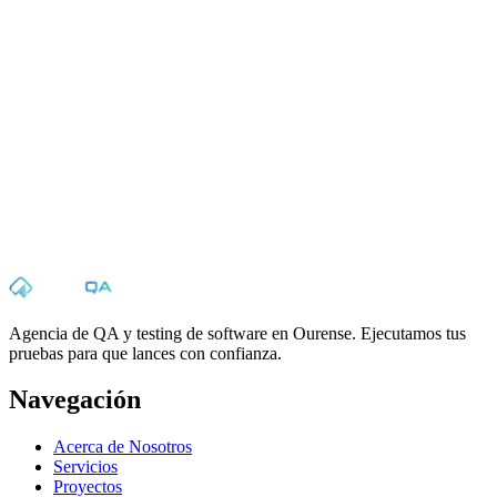
Suscribirme
Al suscribirte aceptas nuestra política de privacidad. Puedes darte de
baja cuando quieras.
Agencia de QA y testing de software en Ourense. Ejecutamos tus
pruebas para que lances con confianza.
Navegación
Acerca de Nosotros
Servicios
Proyectos