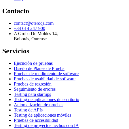
Contacto
contact@oteroqa.com
+34 614 247 900
A Groba De Moldes 14
,
Boborás, Ourense
Servicios
Ejecución de pruebas
Diseño de Planes de Prueba
Pruebas de rendimiento de software
Pruebas de usabilidad de software
Pruebas de regresión
Seguimiento de errores
Testing para startups
Testing de aplicaciones de escritorio
Automatización de pruebas
Testing de APIs
Testing de aplicaciones móviles
Pruebas de accesibilidad
Testing de proyectos hechos con IA