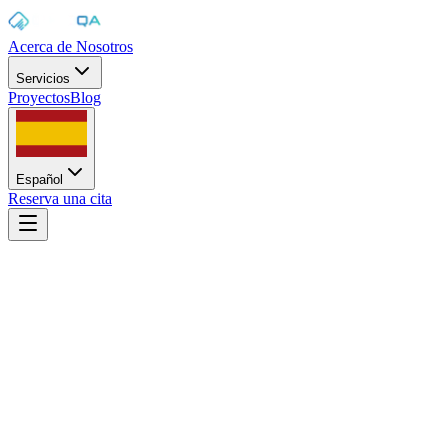
Acerca de Nosotros
Servicios
Proyectos
Blog
Español
Reserva una cita
Inicio
/
Blog
/
Streaming sin pausas: tu contenido en vivo impecable