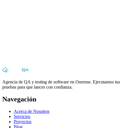
Suscribirme
Al suscribirte aceptas nuestra política de privacidad. Puedes darte de
baja cuando quieras.
Agencia de QA y testing de software en Ourense. Ejecutamos tus
pruebas para que lances con confianza.
Navegación
Acerca de Nosotros
Servicios
Proyectos
Blog